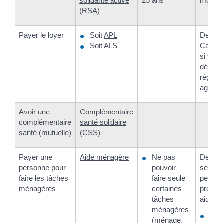
solidarité active
25 ans
mois
(RSA)
Payer le loyer
Soit
APL
Demand
Soit
ALS
Caf
(ou
si vous
dépend
régime
agricol
Avoir une
Complémentaire
complémentaire
santé solidaire
santé (mutuelle)
(CSS)
Payer une
Aide ménagère
Ne pas
Deman
personne pour
pouvoir
service
faire les tâches
faire seule
peuven
ménagères
certaines
propose
tâches
aide :
ménagères
Votr
(ménage,