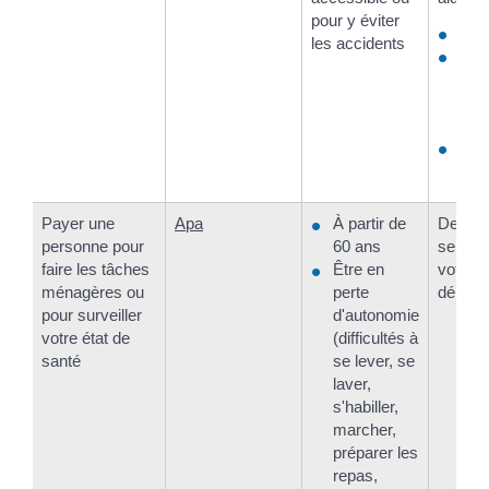
pour y éviter
Votr
les accidents
Les
ser
votr
dép
Votr
de r
Payer une
Apa
À partir de
Deman
personne pour
60 ans
servic
faire les tâches
Être en
votre
ménagères ou
perte
départ
pour surveiller
d'autonomie
votre état de
(difficultés à
santé
se lever, se
laver,
s'habiller,
marcher,
préparer les
repas,