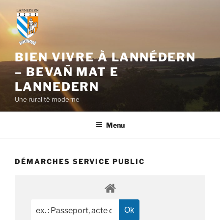
Aller
au
contenu
principal
BIEN VIVRE À LANNÉDERN
– BEVAÑ MAT E
LANNEDERN
Une ruralité moderne
Menu
DÉMARCHES SERVICE PUBLIC