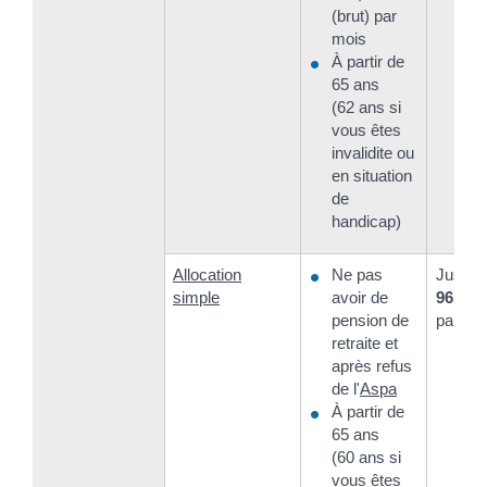
(brut) par
mois
À partir de
65 ans
(62 ans si
vous êtes
invalidite ou
en situation
de
handicap)
Allocation
Ne pas
Jusqu'
simple
avoir de
961,08
pension de
par mo
retraite et
après refus
de l'
Aspa
À partir de
65 ans
(60 ans si
vous êtes