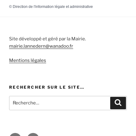
©
Direction de l'information légale et administrative
Site développé et géré par la Mairie.
mairie.lannedern@wanadoo.fr
Mentions légales
RECHERCHER SUR LE SITE…
Recherche
Recher
pour
: