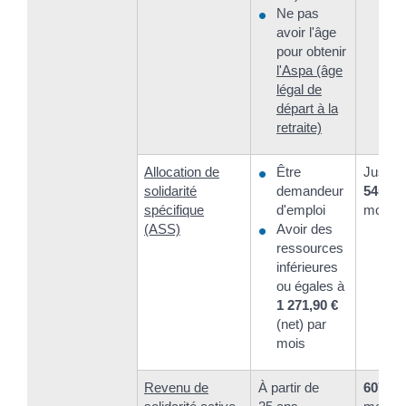
Ne pas
avoir l'âge
pour obtenir
l'Aspa (âge
légal de
départ à la
retraite)
Allocation de
Être
Jusqu'
solidarité
demandeur
545,10
spécifique
d'emploi
mois
(ASS)
Avoir des
ressources
inférieures
ou égales à
1 271,90 €
(net) par
mois
Revenu de
À partir de
607,75