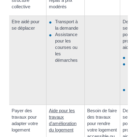
structure
repas à prix
collective
modérés
Etre aidé pour
Transport à
Deman
se déplacer
la demande
servic
Assistance
pouvan
pour les
propose
courses ou
aide :
les
Votr
démarches
Les
ser
votr
dép
Votr
de r
Payer des
Aide pour les
Besoin de faire
Deman
travaux pour
travaux
des travaux
servic
adapter votre
d'amélioration
pour rendre
pouvan
logement
du logement
votre logement
propose
accessible ou
aide :