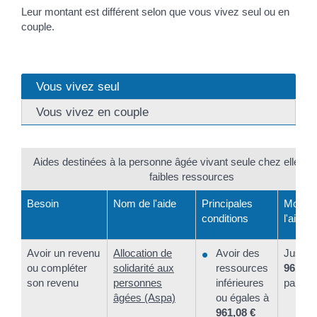
Leur montant est différent selon que vous vivez seul ou en
couple.
Vous vivez seul
Vous vivez en couple
Aides destinées à la personne âgée vivant seule chez elle et
faibles ressources
Besoin
Nom de l'aide
Principales
Montan
conditions
l'aide
Avoir un revenu
Allocation de
Avoir des
Jusqu'
ou compléter
solidarité aux
ressources
961,08
son revenu
personnes
inférieures
par mo
âgées (Aspa)
ou égales à
961,08 €