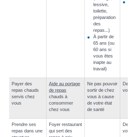
Les
lessive,
ser
toilette,
votr
préparation
dép
des
repas...)
À partir de
65 ans (ou
60 ans si
vous êtes
inapte au
travail)
Payer des
Aide au portage
Ne pas pouvoir
Deman
repas chauds
de repas
sortir de chez
votre m
servis chez
chauds à
vous à cause
vous
consommer
de votre état
chez vous
de santé
Prendre ses
Foyer restaurant
Deman
repas dans une
qui sert des
votre m