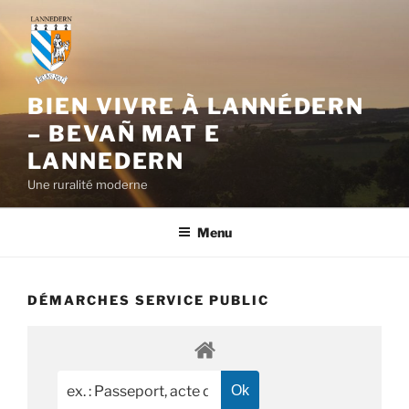
Aller
au
contenu
principal
BIEN VIVRE À LANNÉDERN
– BEVAÑ MAT E
LANNEDERN
Une ruralité moderne
Menu
DÉMARCHES SERVICE PUBLIC