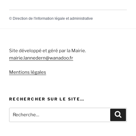
©
Direction de l'information légale et administrative
Site développé et géré par la Mairie.
mairie.lannedern@wanadoo.fr
Mentions légales
RECHERCHER SUR LE SITE…
Recherche
Recher
pour
: