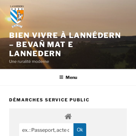
Aller
au
contenu
principal
BIEN VIVRE À LANNÉDERN
– BEVAÑ MAT E
LANNEDERN
Une ruralité moderne
Menu
DÉMARCHES SERVICE PUBLIC