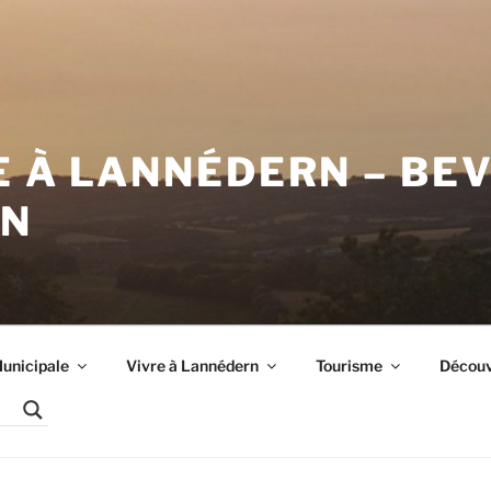
E À LANNÉDERN – BE
RN
unicipale
Vivre à Lannédern
Tourisme
Découvr