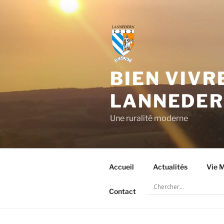
Aller
au
contenu
principal
BIEN VIVR
LANNEDE
Une ruralité moderne
Accueil
Actualités
Vie M
Contact