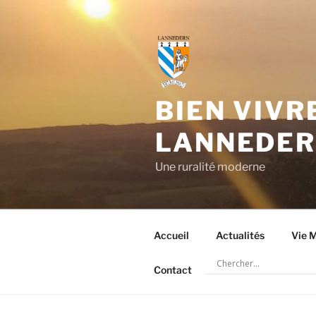
Aller
au
contenu
principal
BIEN VIVR
LANNEDE
Une ruralité moderne
Accueil
Actualités
Vie M
Contact