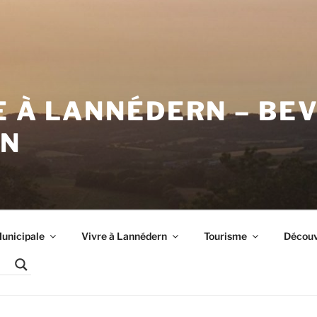
E À LANNÉDERN – BE
RN
unicipale
Vivre à Lannédern
Tourisme
Découvr