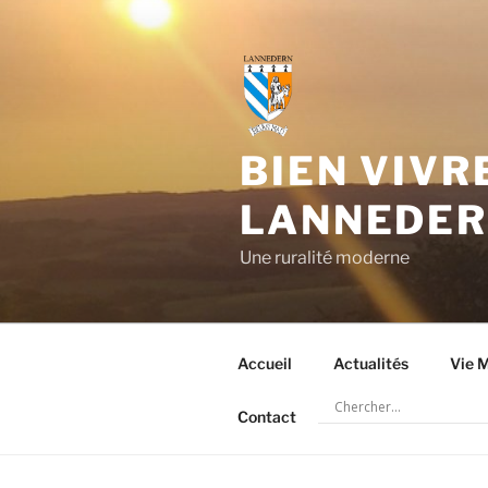
Aller
au
contenu
principal
BIEN VIVR
LANNEDE
Une ruralité moderne
Accueil
Actualités
Vie M
Contact