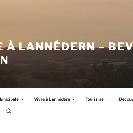
E À LANNÉDERN – BE
RN
unicipale
Vivre à Lannédern
Tourisme
Découvr