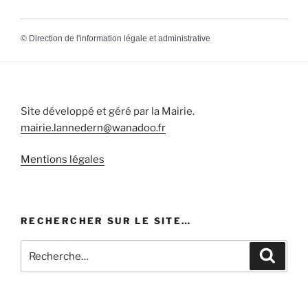
©
Direction de l'information légale et administrative
Site développé et géré par la Mairie.
mairie.lannedern@wanadoo.fr
Mentions légales
RECHERCHER SUR LE SITE…
Recherche
Recher
pour
: