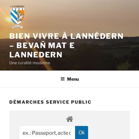
Aller
au
contenu
principal
BIEN VIVRE À LANNÉDERN
– BEVAÑ MAT E
LANNEDERN
Une ruralité moderne
Menu
DÉMARCHES SERVICE PUBLIC