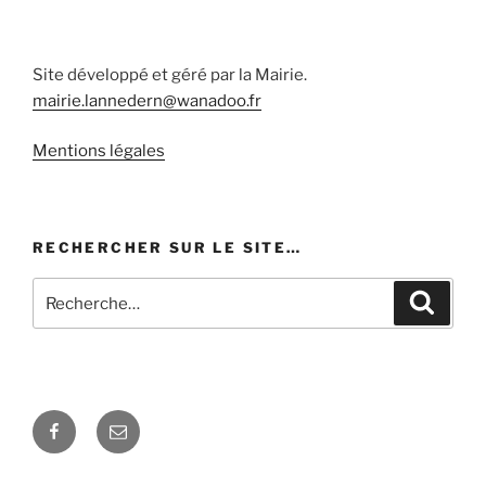
Site développé et géré par la Mairie.
mairie.lannedern@wanadoo.fr
Mentions légales
RECHERCHER SUR LE SITE…
Recherche
Recher
pour
:
Facebook
E-
mail