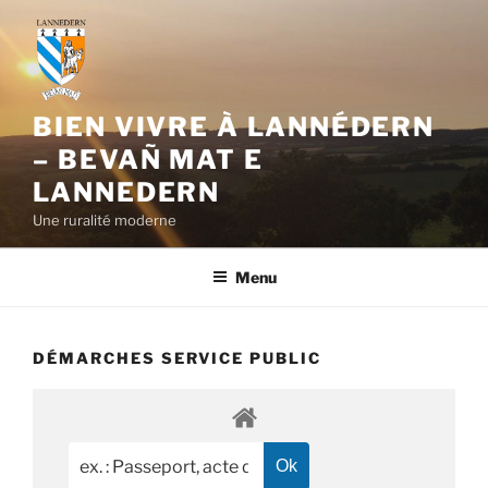
Aller
au
contenu
principal
BIEN VIVRE À LANNÉDERN
– BEVAÑ MAT E
LANNEDERN
Une ruralité moderne
Menu
DÉMARCHES SERVICE PUBLIC