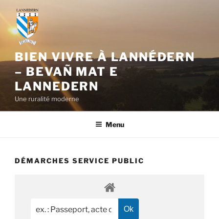
Aller
au
contenu
principal
BIEN VIVRE À LANNÉDERN
– BEVAÑ MAT E
LANNEDERN
Une ruralité moderne
Menu
DÉMARCHES SERVICE PUBLIC