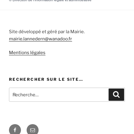
Site développé et géré par la Mairie.
mairie.lannedern@wanadoo.fr
Mentions légales
RECHERCHER SUR LE SITE…
Recherche
Recher
pour
:
Facebook
E-