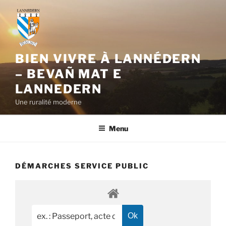
Aller
au
contenu
principal
BIEN VIVRE À LANNÉDERN
– BEVAÑ MAT E
LANNEDERN
Une ruralité moderne
Menu
DÉMARCHES SERVICE PUBLIC