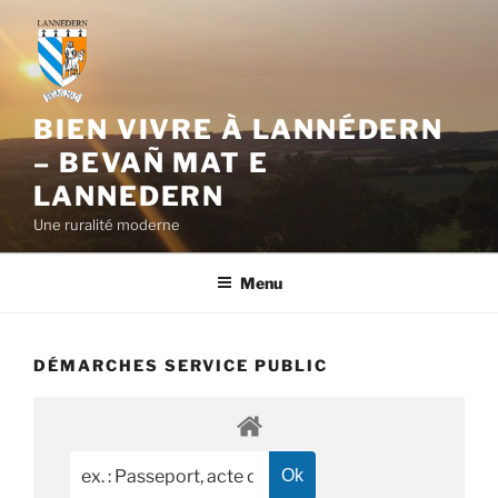
Aller
au
contenu
principal
BIEN VIVRE À LANNÉDERN
– BEVAÑ MAT E
LANNEDERN
Une ruralité moderne
Menu
DÉMARCHES SERVICE PUBLIC