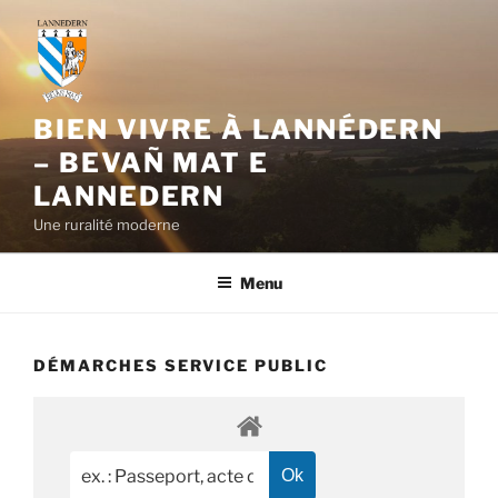
Aller
au
contenu
principal
BIEN VIVRE À LANNÉDERN
– BEVAÑ MAT E
LANNEDERN
Une ruralité moderne
Menu
DÉMARCHES SERVICE PUBLIC