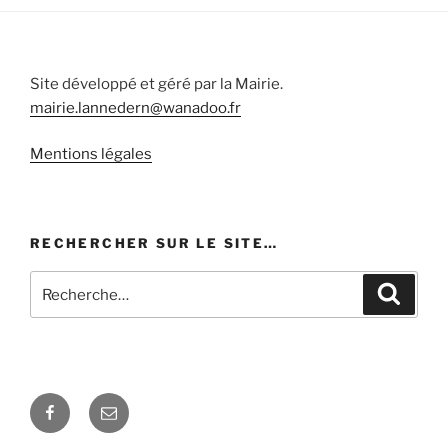
Site développé et géré par la Mairie.
mairie.lannedern@wanadoo.fr
Mentions légales
RECHERCHER SUR LE SITE…
Recherche
Recher
pour
:
Facebook
E-
mail