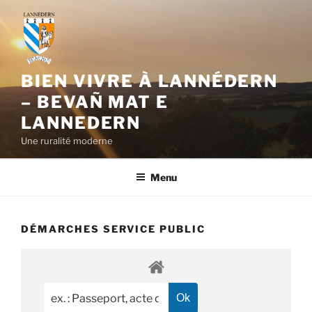
Aller
au
contenu
principal
BIEN VIVRE À LANNÉDERN
– BEVAÑ MAT E
LANNEDERN
Une ruralité moderne
Menu
DÉMARCHES SERVICE PUBLIC