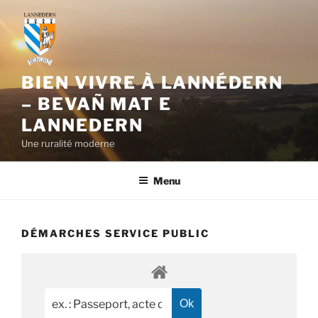
Aller
au
contenu
principal
BIEN VIVRE À LANNÉDERN
– BEVAÑ MAT E
LANNEDERN
Une ruralité moderne
Menu
DÉMARCHES SERVICE PUBLIC