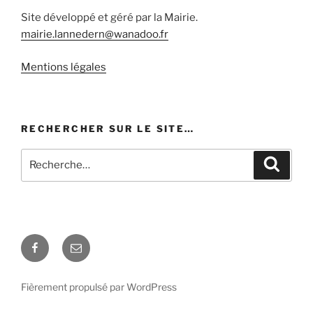
Site développé et géré par la Mairie.
mairie.lannedern@wanadoo.fr
Mentions légales
RECHERCHER SUR LE SITE…
Recherche
Recher
pour
:
Facebook
E-
mail
Fièrement propulsé par WordPress