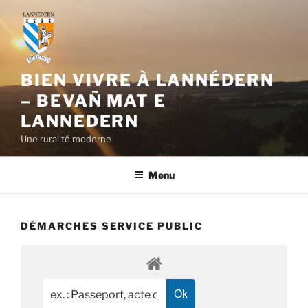
Aller
au
contenu
principal
BIEN VIVRE À LANNÉDERN
– BEVAÑ MAT E
LANNEDERN
Une ruralité moderne
Menu
DÉMARCHES SERVICE PUBLIC