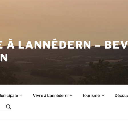
E À LANNÉDERN – BE
RN
unicipale
Vivre à Lannédern
Tourisme
Découvr