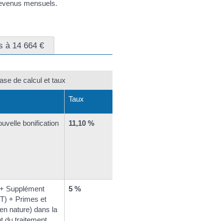
 revenus mensuels.
s à 14 664 €
base de calcul et taux
Taux
ouvelle bonification
11,10 %
 + Supplément
5 %
FT) + Primes et
en nature) dans la
 du traitement