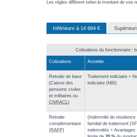
Les règles diffèrent selon le montant de vos
Inférieurs à 14 664 €
Supérieur
Cotisations du fonctionnaire : 
Cotisations
Assiette
Retraite de base
Traitement indiciaire + N
(Caisse des
indiciaire (NBI)
pensions civiles
et militaires ou
CNRACL
)
Retraite
(Indemnité de résidence
complémentaire
familial de traitement (S
(
RAFP
)
indemnités + Avantages 
limite de
20 %
du montant