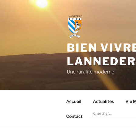
Aller
au
contenu
principal
BIEN VIVR
LANNEDE
Une ruralité moderne
Accueil
Actualités
Vie M
Contact