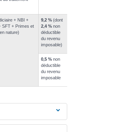
diciaire + NBI +
9,2 %
(dont
+ SFT + Primes et
2,4 %
non
en nature)
déductible
du revenu
imposable)
0,5 %
non
déductible
du revenu
imposable