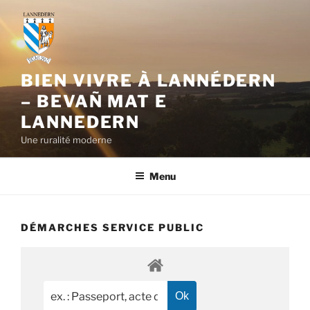
Aller
au
contenu
principal
BIEN VIVRE À LANNÉDERN
– BEVAÑ MAT E
LANNEDERN
Une ruralité moderne
Menu
DÉMARCHES SERVICE PUBLIC