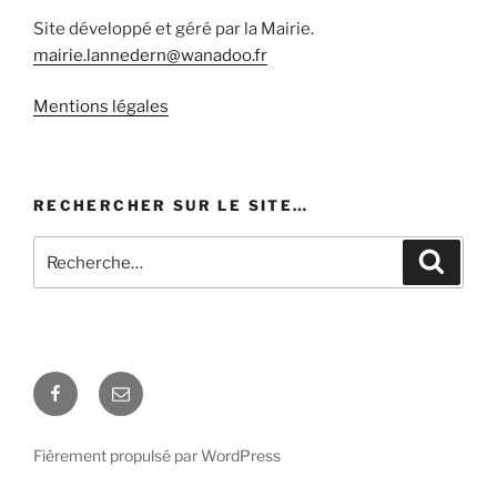
Site développé et géré par la Mairie.
mairie.lannedern@wanadoo.fr
Mentions légales
RECHERCHER SUR LE SITE…
Recherche
Recher
pour
:
Facebook
E-
mail
Fièrement propulsé par WordPress