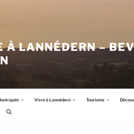
E À LANNÉDERN – BE
RN
unicipale
Vivre à Lannédern
Tourisme
Découvr