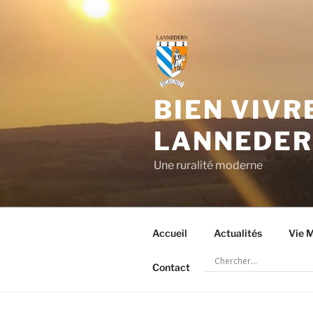
Aller
au
contenu
principal
BIEN VIVR
LANNEDE
Une ruralité moderne
Accueil
Actualités
Vie M
Contact