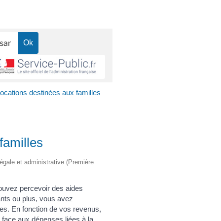
locations destinées aux familles
familles
légale et administrative (Première
ouvez percevoir des aides
ants ou plus, vous avez
les. En fonction de vos revenus,
e face aux dépenses liées à la