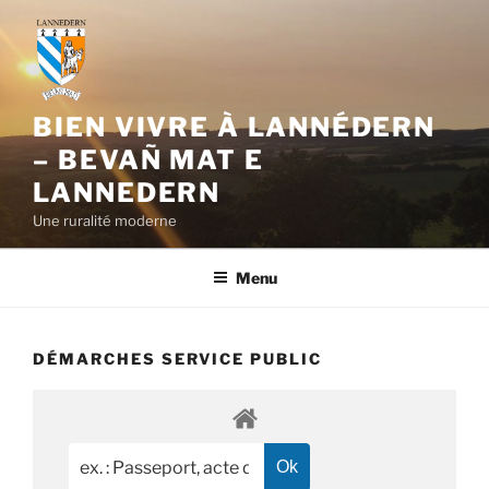
Aller
au
contenu
principal
BIEN VIVRE À LANNÉDERN
– BEVAÑ MAT E
LANNEDERN
Une ruralité moderne
Menu
DÉMARCHES SERVICE PUBLIC