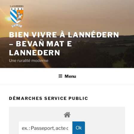
Aller
au
contenu
principal
BIEN VIVRE À LANNÉDERN
– BEVAÑ MAT E
LANNEDERN
Une ruralité moderne
Menu
DÉMARCHES SERVICE PUBLIC