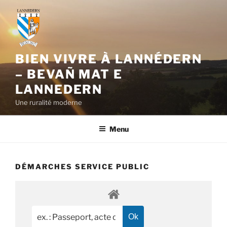
Aller
au
contenu
principal
BIEN VIVRE À LANNÉDERN
– BEVAÑ MAT E
LANNEDERN
Une ruralité moderne
Menu
DÉMARCHES SERVICE PUBLIC