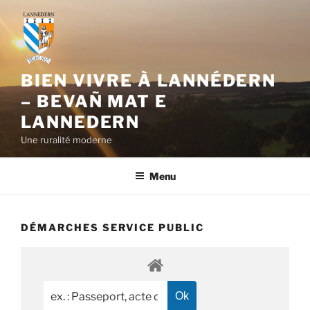
Aller
au
contenu
principal
BIEN VIVRE À LANNÉDERN
– BEVAÑ MAT E
LANNEDERN
Une ruralité moderne
Menu
DÉMARCHES SERVICE PUBLIC