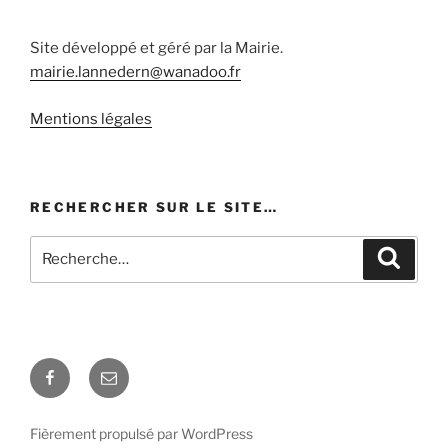
Site développé et géré par la Mairie.
mairie.lannedern@wanadoo.fr
Mentions légales
RECHERCHER SUR LE SITE…
Recherche
Recher
pour
:
Facebook
E-
mail
Fièrement propulsé par WordPress