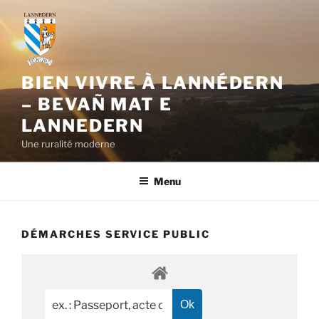
Aller
au
contenu
principal
BIEN VIVRE À LANNÉDERN
– BEVAÑ MAT E
LANNEDERN
Une ruralité moderne
Menu
DÉMARCHES SERVICE PUBLIC