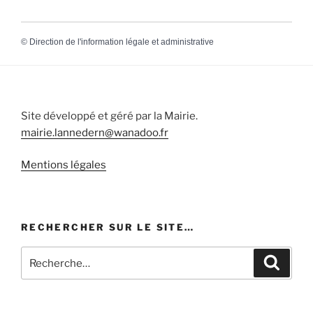
©
Direction de l'information légale et administrative
Site développé et géré par la Mairie.
mairie.lannedern@wanadoo.fr
Mentions légales
RECHERCHER SUR LE SITE…
Recherche
Recher
pour
: