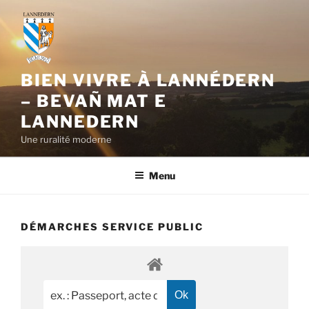
Aller
au
contenu
principal
BIEN VIVRE À LANNÉDERN
– BEVAÑ MAT E
LANNEDERN
Une ruralité moderne
Menu
DÉMARCHES SERVICE PUBLIC