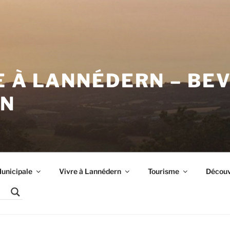
E À LANNÉDERN – BE
RN
unicipale
Vivre à Lannédern
Tourisme
Découvr