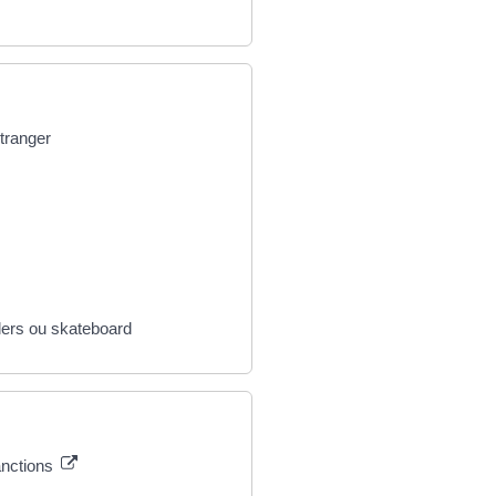
tranger
ollers ou skateboard
anctions