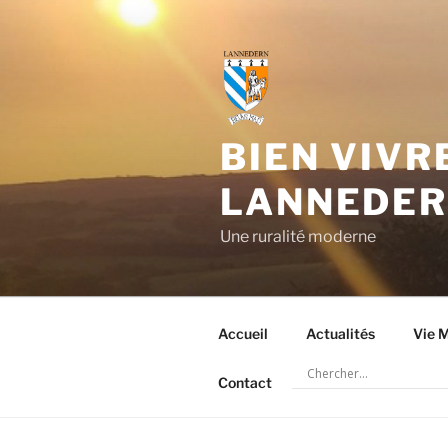
Aller
au
contenu
principal
BIEN VIVR
LANNEDE
Une ruralité moderne
Accueil
Actualités
Vie M
Contact