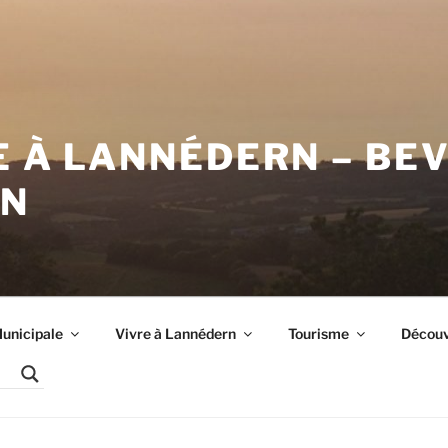
E À LANNÉDERN – BE
RN
unicipale
Vivre à Lannédern
Tourisme
Découvr