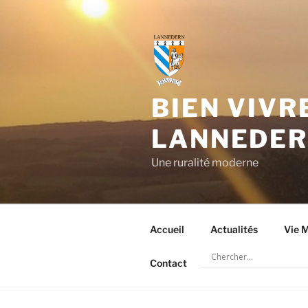
Aller
au
contenu
principal
BIEN VIVR
LANNEDE
Une ruralité moderne
Accueil
Actualités
Vie M
Contact