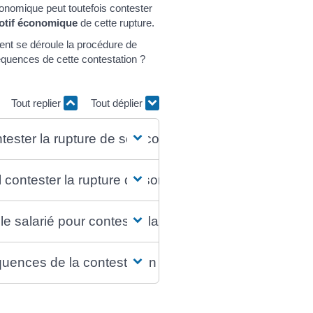
conomique peut toutefois contester
otif économique
de cette rupture.
ent se déroule la procédure de
équences de cette contestation ?
Tout replier
Tout déplier
ontester la rupture de son contrat de travail en cas d
il contester la rupture de son contrat de travail en c
le salarié pour contester la rupture de son contrat 
uences de la contestation du licenciement ?