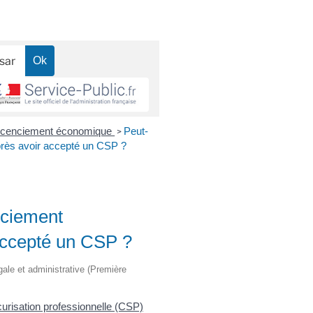
icenciement économique
Peut-
>
près avoir accepté un CSP ?
nciement
accepté un CSP ?
égale et administrative (Première
curisation professionnelle (CSP)