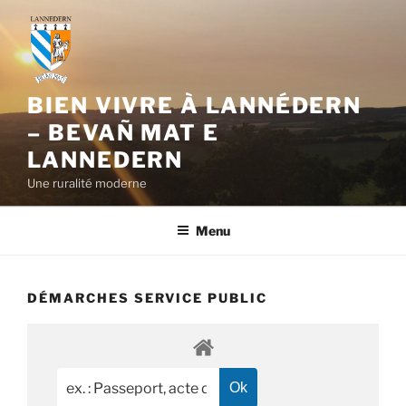
Aller
au
contenu
principal
BIEN VIVRE À LANNÉDERN
– BEVAÑ MAT E
LANNEDERN
Une ruralité moderne
Menu
DÉMARCHES SERVICE PUBLIC