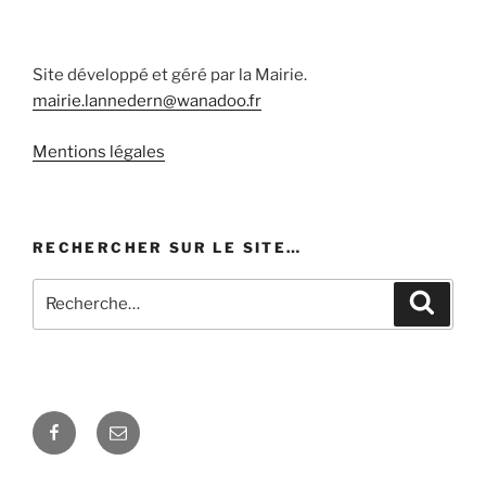
Site développé et géré par la Mairie.
mairie.lannedern@wanadoo.fr
Mentions légales
RECHERCHER SUR LE SITE…
Recherche
Recher
pour
:
Facebook
E-
mail