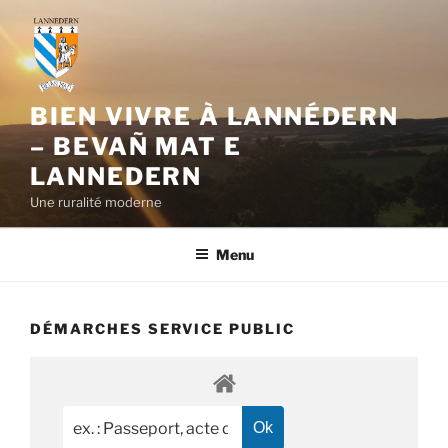
Aller
au
contenu
principal
BIEN VIVRE À LANNÉDERN
– BEVAÑ MAT E
LANNEDERN
Une ruralité moderne
Menu
DÉMARCHES SERVICE PUBLIC