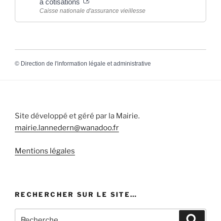
à cotisations
Caisse nationale d'assurance vieillesse
©
Direction de l'information légale et administrative
Site développé et géré par la Mairie.
mairie.lannedern@wanadoo.fr
Mentions légales
RECHERCHER SUR LE SITE…
Recherche
Recher