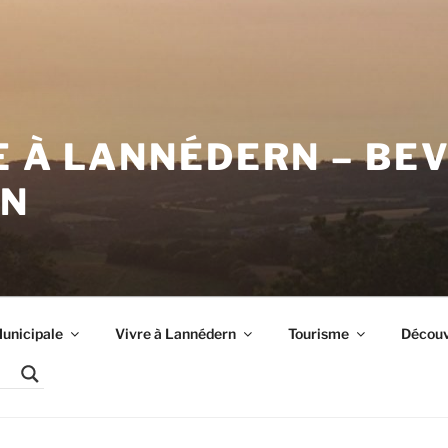
E À LANNÉDERN – BE
RN
unicipale
Vivre à Lannédern
Tourisme
Découvr