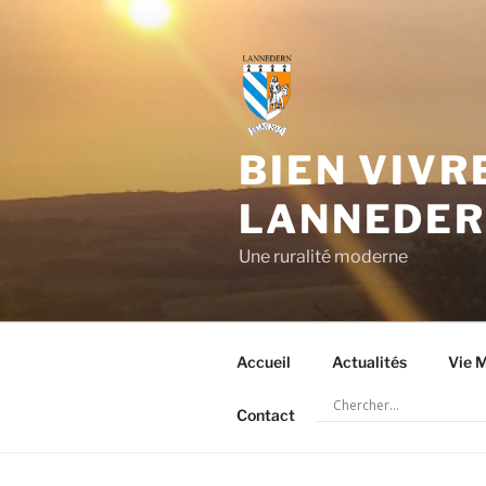
Aller
au
contenu
principal
BIEN VIVR
LANNEDE
Une ruralité moderne
Accueil
Actualités
Vie M
Contact