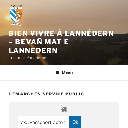
Aller
au
contenu
principal
BIEN VIVRE À LANNÉDERN
– BEVAÑ MAT E
LANNEDERN
Une ruralité moderne
Menu
DÉMARCHES SERVICE PUBLIC