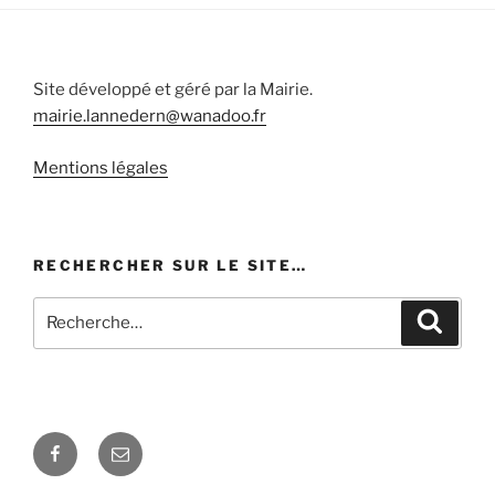
Site développé et géré par la Mairie.
mairie.lannedern@wanadoo.fr
Mentions légales
RECHERCHER SUR LE SITE…
Recherche
Recher
pour
:
Facebook
E-
mail