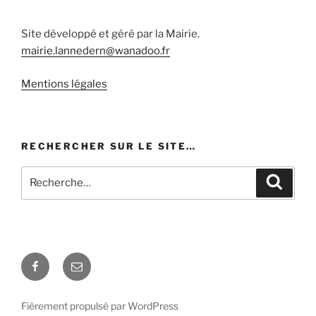
Site développé et géré par la Mairie.
mairie.lannedern@wanadoo.fr
Mentions légales
RECHERCHER SUR LE SITE…
Recherche
Recher
pour
:
Facebook
E-
mail
Fièrement propulsé par WordPress