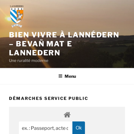
Aller
au
contenu
principal
BIEN VIVRE À LANNÉDERN
– BEVAÑ MAT E
LANNEDERN
Une ruralité moderne
Menu
DÉMARCHES SERVICE PUBLIC