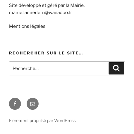
Site développé et géré par la Mairie.
mairie.lannedern@wanadoo.fr
Mentions légales
RECHERCHER SUR LE SITE…
Recherche
Recher
pour
:
Facebook
E-
mail
Fièrement propulsé par WordPress