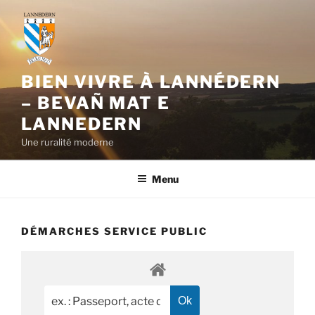
Aller
au
contenu
principal
BIEN VIVRE À LANNÉDERN
– BEVAÑ MAT E
LANNEDERN
Une ruralité moderne
Menu
DÉMARCHES SERVICE PUBLIC