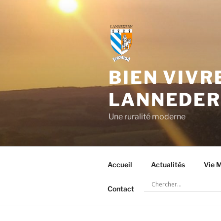
Aller
au
contenu
principal
BIEN VIVR
LANNEDE
Une ruralité moderne
Accueil
Actualités
Vie M
Contact