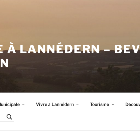
E À LANNÉDERN – BE
RN
unicipale
Vivre à Lannédern
Tourisme
Découvr