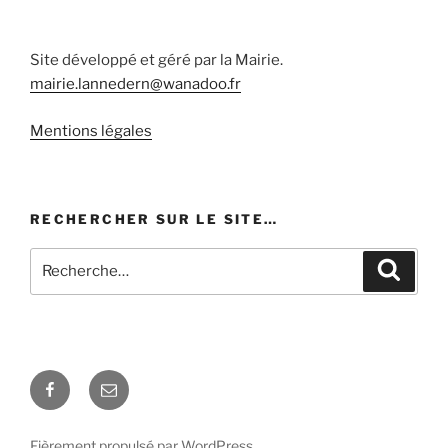
Site développé et géré par la Mairie.
mairie.lannedern@wanadoo.fr
Mentions légales
RECHERCHER SUR LE SITE…
Recherche
Recher
pour
:
Facebook
E-
mail
Fièrement propulsé par WordPress