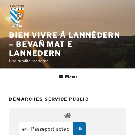
Aller
au
contenu
principal
BIEN VIVRE À LANNÉDERN
– BEVAÑ MAT E
LANNEDERN
Une ruralité moderne
Menu
DÉMARCHES SERVICE PUBLIC