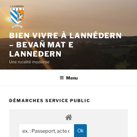
Aller
au
contenu
principal
BIEN VIVRE À LANNÉDERN
– BEVAÑ MAT E
LANNEDERN
Une ruralité moderne
Menu
DÉMARCHES SERVICE PUBLIC