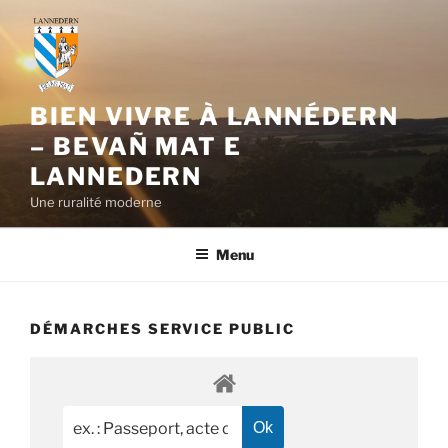
Aller
au
contenu
principal
BIEN VIVRE À LANNÉDERN
– BEVAÑ MAT E
LANNEDERN
Une ruralité moderne
Menu
DÉMARCHES SERVICE PUBLIC