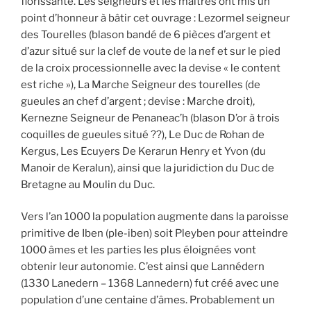
florissante. Les seigneurs et les maîtres ont mis un
point d’honneur à bâtir cet ouvrage : Lezormel seigneur
des Tourelles (blason bandé de 6 pièces d’argent et
d’azur situé sur la clef de voute de la nef et sur le pied
de la croix processionnelle avec la devise « le content
est riche »), La Marche Seigneur des tourelles (de
gueules an chef d’argent ; devise : Marche droit),
Kernezne Seigneur de Penaneac’h (blason D’or à trois
coquilles de gueules situé ??), Le Duc de Rohan de
Kergus, Les Ecuyers De Kerarun Henry et Yvon (du
Manoir de Keralun), ainsi que la juridiction du Duc de
Bretagne au Moulin du Duc.
Vers l’an 1000 la population augmente dans la paroisse
primitive de Iben (ple-iben) soit Pleyben pour atteindre
1000 âmes et les parties les plus éloignées vont
obtenir leur autonomie. C’est ainsi que Lannédern
(1330 Lanedern – 1368 Lannedern) fut créé avec une
population d’une centaine d’âmes. Probablement un