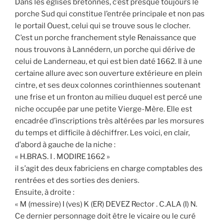
Dans les églises bretonnes, c’est presque toujours le
porche Sud qui constitue l’entrée principale et non pas
le portail Ouest, celui qui se trouve sous le clocher.
C’est un porche franchement style Renaissance que
nous trouvons à Lannédern, un porche qui dérive de
celui de Landerneau, et qui est bien daté 1662. Il à une
certaine allure avec son ouverture extérieure en plein
cintre, et ses deux colonnes corinthiennes soutenant
une frise et un fronton au milieu duquel est percé une
niche occupée par une petite Vierge-Mère. Elle est
encadrée d’inscriptions très altérées par les morsures
du temps et difficile à déchiffrer. Les voici, en clair,
d’abord à gauche de la niche :
« H.BRAS. I . MODIRE 1662 »
il s’agit des deux fabriciens en charge comptables des
rentrées et des sorties des deniers.
Ensuite, à droite :
« M (messire) I (ves) K (ER) DEVEZ Rector . C.ALA (I) N.
Ce dernier personnage doit être le vicaire ou le curé