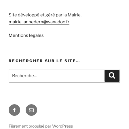
Site développé et géré par la Mairie.
mairie.lannedern@wanadoo.fr
Mentions légales
RECHERCHER SUR LE SITE…
Recherche
Recher
pour
:
Facebook
E-
mail
Fièrement propulsé par WordPress