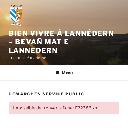
Aller
au
contenu
principal
BIEN VIVRE À LANNÉDERN
– BEVAÑ MAT E
LANNEDERN
Une ruralité moderne
Menu
DÉMARCHES SERVICE PUBLIC
Impossible de trouver la fiche : F22386.xml