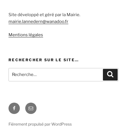
Site développé et géré par la Mairie.
mairie.lannedern@wanadoo.fr
Mentions légales
RECHERCHER SUR LE SITE…
Recherche
Recher
pour
:
Facebook
E-
mail
Fièrement propulsé par WordPress