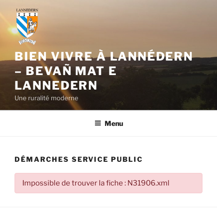
Aller
au
contenu
principal
BIEN VIVRE À LANNÉDERN
– BEVAÑ MAT E
LANNEDERN
Une ruralité moderne
Menu
DÉMARCHES SERVICE PUBLIC
Impossible de trouver la fiche : N31906.xml