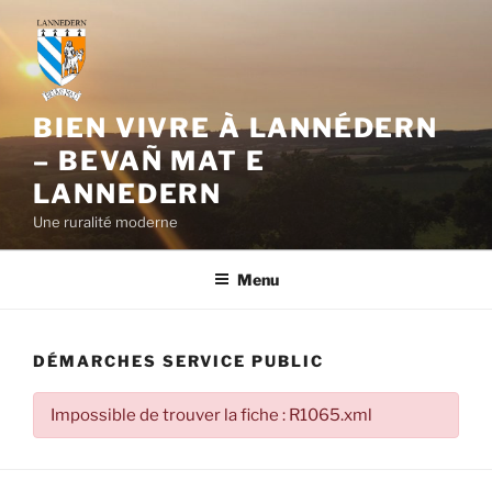
Aller
au
contenu
principal
BIEN VIVRE À LANNÉDERN
– BEVAÑ MAT E
LANNEDERN
Une ruralité moderne
Menu
DÉMARCHES SERVICE PUBLIC
Impossible de trouver la fiche : R1065.xml