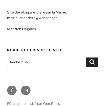
Site développé et géré par la Mairie.
mairie.lannedern@wanadoo.fr
Mentions légales
RECHERCHER SUR LE SITE…
Recherche
Recher
pour
:
Facebook
E-
mail
Fièrement propulsé par WordPress