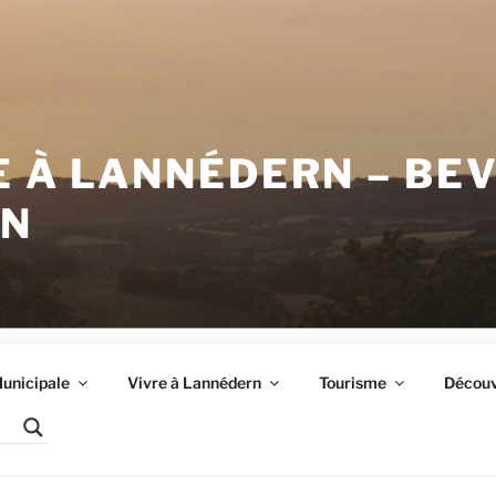
E À LANNÉDERN – BE
RN
unicipale
Vivre à Lannédern
Tourisme
Découvr