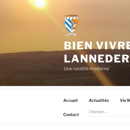
Aller
au
contenu
principal
BIEN VIVR
LANNEDE
Une ruralité moderne
Accueil
Actualités
Vie M
Contact