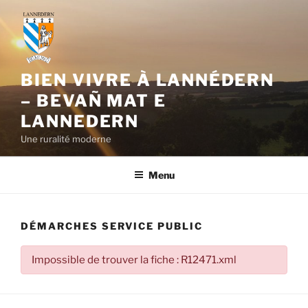
Aller
au
contenu
principal
BIEN VIVRE À LANNÉDERN
– BEVAÑ MAT E
LANNEDERN
Une ruralité moderne
Menu
DÉMARCHES SERVICE PUBLIC
Impossible de trouver la fiche : R12471.xml