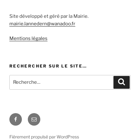
Site développé et géré par la Mairie.
mairie.lannedern@wanadoo.fr
Mentions légales
RECHERCHER SUR LE SITE…
Recherche
Recher
pour
:
Facebook
E-
mail
Fièrement propulsé par WordPress