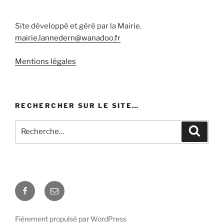
Site développé et géré par la Mairie.
mairie.lannedern@wanadoo.fr
Mentions légales
RECHERCHER SUR LE SITE…
Recherche
Recher
pour
:
Facebook
E-
mail
Fièrement propulsé par WordPress