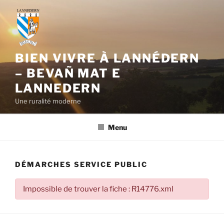
Aller
au
contenu
principal
BIEN VIVRE À LANNÉDERN
– BEVAÑ MAT E
LANNEDERN
Une ruralité moderne
Menu
DÉMARCHES SERVICE PUBLIC
Impossible de trouver la fiche : R14776.xml