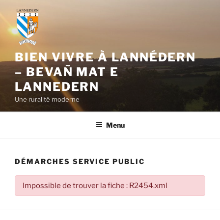
Aller
au
contenu
principal
BIEN VIVRE À LANNÉDERN
– BEVAÑ MAT E
LANNEDERN
Une ruralité moderne
Menu
DÉMARCHES SERVICE PUBLIC
Impossible de trouver la fiche : R2454.xml