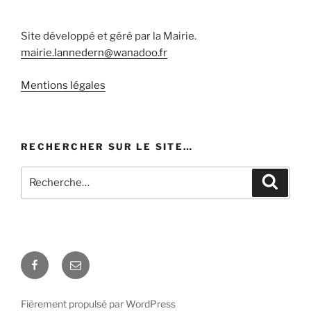
Site développé et géré par la Mairie.
mairie.lannedern@wanadoo.fr
Mentions légales
RECHERCHER SUR LE SITE…
Recherche
Recher
pour
:
Facebook
E-
mail
Fièrement propulsé par WordPress