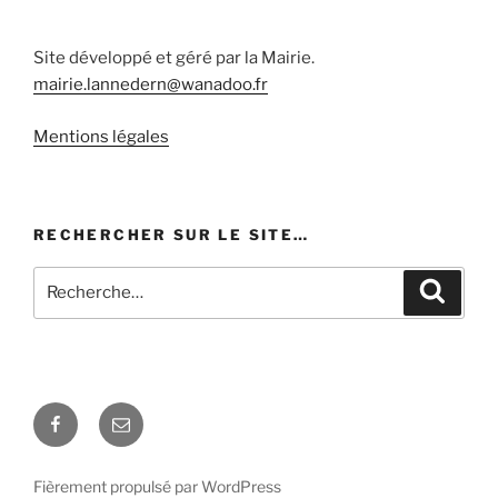
Site développé et géré par la Mairie.
mairie.lannedern@wanadoo.fr
Mentions légales
RECHERCHER SUR LE SITE…
Recherche
Recher
pour
:
Facebook
E-
mail
Fièrement propulsé par WordPress