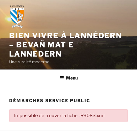
Aller
au
contenu
principal
BIEN VIVRE À LANNÉDERN
– BEVAÑ MAT E
LANNEDERN
Une ruralité moderne
Menu
DÉMARCHES SERVICE PUBLIC
Impossible de trouver la fiche : R3083.xml