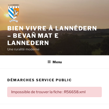
Aller
au
contenu
principal
BIEN VIVRE À LANNÉDERN
– BEVAÑ MAT E
LANNEDERN
Une ruralité moderne
Menu
DÉMARCHES SERVICE PUBLIC
Impossible de trouver la fiche : R56658.xml