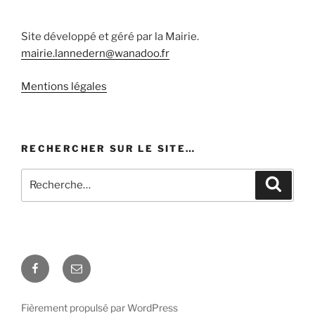
Site développé et géré par la Mairie.
mairie.lannedern@wanadoo.fr
Mentions légales
RECHERCHER SUR LE SITE…
Recherche
Recher
pour
:
Facebook
E-
mail
Fièrement propulsé par WordPress