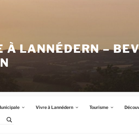
E À LANNÉDERN – BE
RN
unicipale
Vivre à Lannédern
Tourisme
Découvr