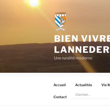
Aller
au
contenu
principal
BIEN VIVR
LANNEDE
Une ruralité moderne
Accueil
Actualités
Vie M
Contact