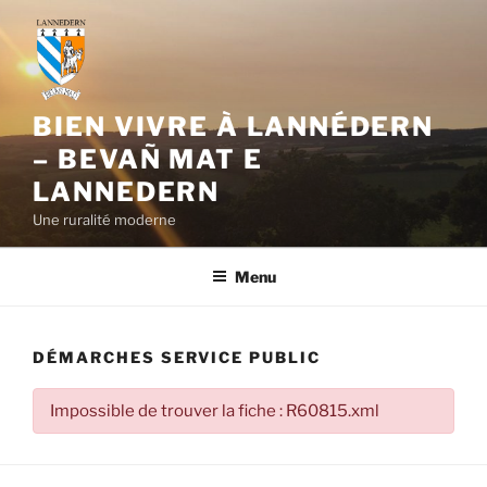
Aller
au
contenu
principal
BIEN VIVRE À LANNÉDERN
– BEVAÑ MAT E
LANNEDERN
Une ruralité moderne
Menu
DÉMARCHES SERVICE PUBLIC
Impossible de trouver la fiche : R60815.xml