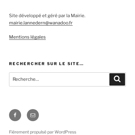
Site développé et géré par la Mairie.
mairie.lannedern@wanadoo.fr
Mentions légales
RECHERCHER SUR LE SITE…
Recherche
Recher
pour
:
Facebook
E-
mail
Fièrement propulsé par WordPress