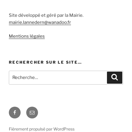
Site développé et géré par la Mairie.
mairie.lannedern@wanadoo.fr
Mentions légales
RECHERCHER SUR LE SITE…
Recherche
Recher
pour
:
Facebook
E-
mail
Fièrement propulsé par WordPress