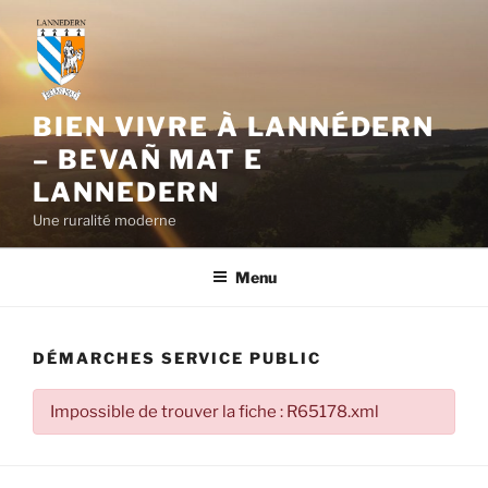
Aller
au
contenu
principal
BIEN VIVRE À LANNÉDERN
– BEVAÑ MAT E
LANNEDERN
Une ruralité moderne
Menu
DÉMARCHES SERVICE PUBLIC
Impossible de trouver la fiche : R65178.xml