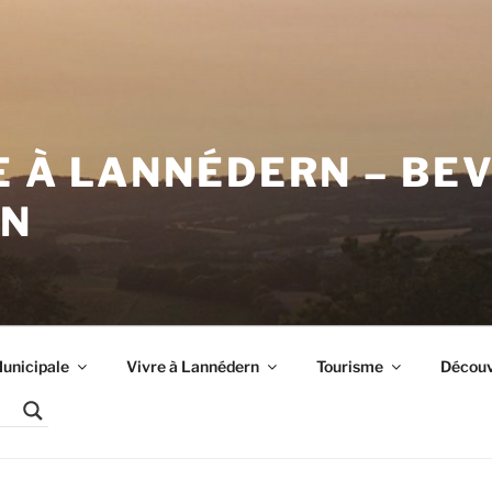
E À LANNÉDERN – BE
RN
unicipale
Vivre à Lannédern
Tourisme
Découvr