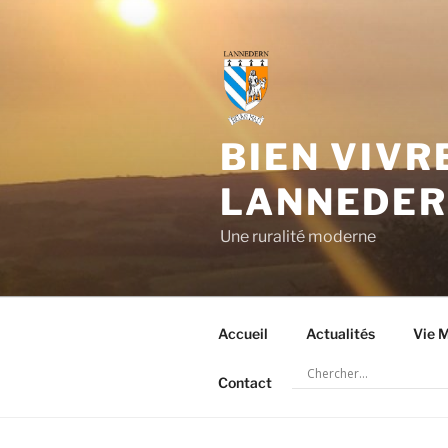
Aller
au
contenu
principal
BIEN VIVR
LANNEDE
Une ruralité moderne
Accueil
Actualités
Vie M
Contact