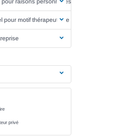
 pour raisons personnelles
 pour motif thérapeutique
reprise
ire
teur privé